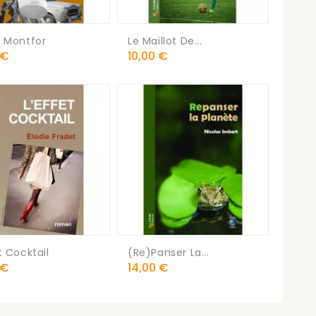
o Montfor
Le Maillot De...
Prix
 €
10,00 €
t Cocktail
(Re)panser La...
Prix
 €
14,00 €