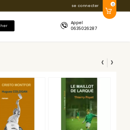
0
se connecter
Appel
cher
0635026287
‹
›