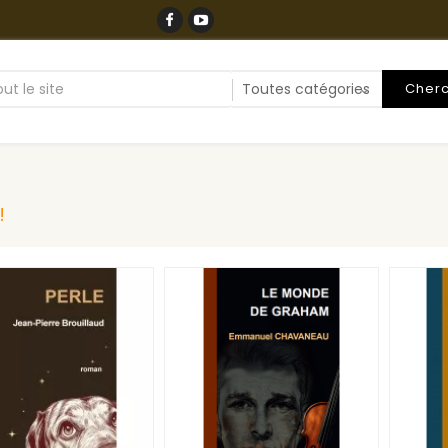
Cher
!