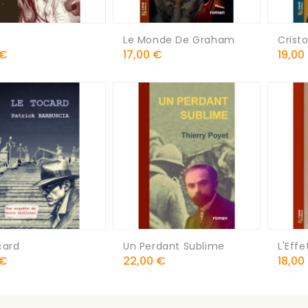
Le Monde De Graham
Crist
Prix
Prix
 €
17,00 €
19,00
card
Un Perdant Sublime
L'Effe
Prix
Prix
 €
22,00 €
18,00