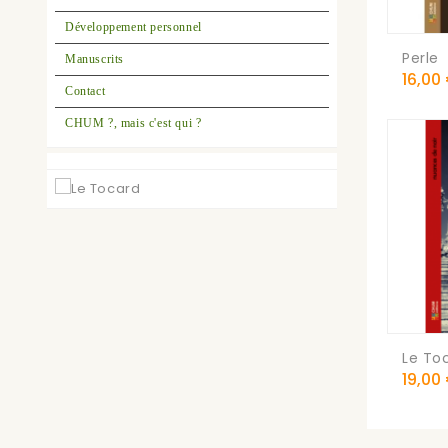
Développement personnel
Perle
Manuscrits
Prix
16,00
Contact
CHUM ?, mais c'est qui ?
Le To
Prix
19,00