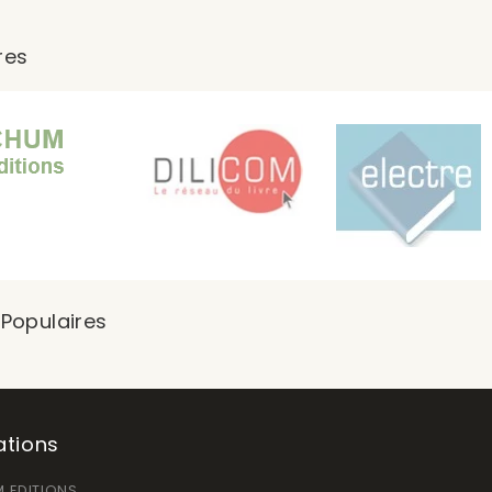
res
 Populaires
ations
 EDITIONS