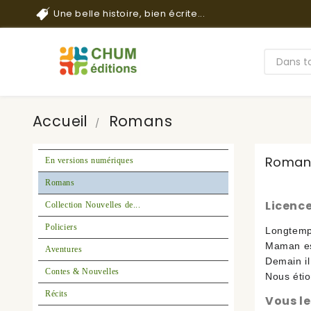
Une belle histoire, bien écrite...
Accueil
Romans
Roman
En versions numériques
Romans
Licence
Collection Nouvelles de...
Policiers
Longtemp
Maman est
Aventures
Demain il
Contes & Nouvelles
Nous étio
Récits
Vous le