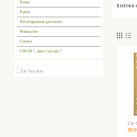
Essais
Entrez 
Poésie
Développement personnel
Manuscrits
Contact
CHUM ?, mais c'est qui ?
Ce Q
Prix
18,