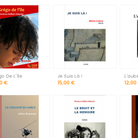
o De L'île
Je Suis Là !
L'aube
Prix
Prix
00 €
15,00 €
12,00