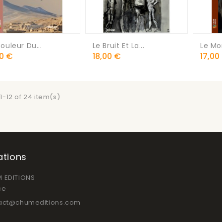
ouleur Du...
Le Bruit Et La...
Le M
Prix
Prix
00 €
18,00 €
17,00
1-12 of 24 item(s)
ations
 EDITIONS
ce
act@chumeditions.com