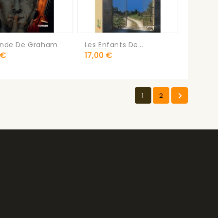
onde De Graham
Les Enfants De...
Prix
 €
17,00 €

1
2