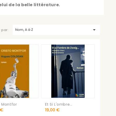
lui de la belle littérature.

Nom, A à Z
r par:
o Montfor
Et Si L'ombre...
Prix
 €
19,00 €