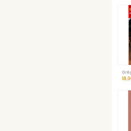
Grég
Prix
18,