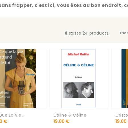
sans frapper, c'est ici, vous êtes au bon endroit, ce
Il existe 24 products.
Trie
ue La Vie...
Céline & Céline
Crist
Prix
Prix
00 €
19,00 €
19,00