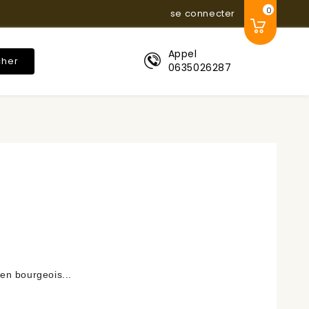
0
se connecter
Appel
cher
0635026287
 en bourgeois..
.