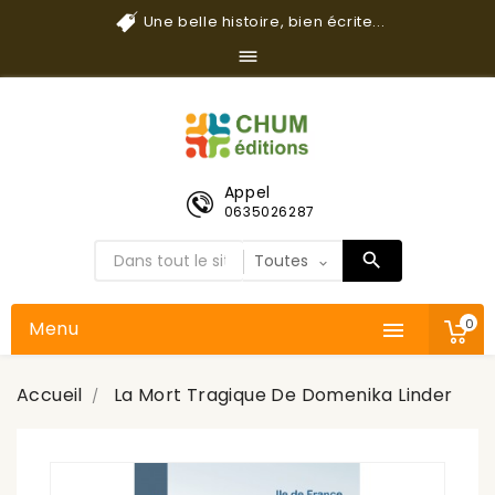
Une belle histoire, bien écrite...

Appel
0635026287
0
Menu

Accueil
La Mort Tragique De Domenika Linder