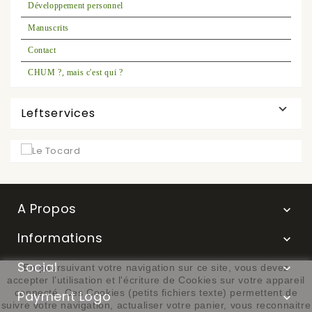
Développement personnel
Manuscrits
Contact
CHUM ?, mais c'est qui ?

Leftservices
A Propos

Informations

Social
En poursuivant votre navigation sur ce site, vous devez

accepter l’utilisation et l'écriture de Cookies sur votre appareil
connecté. Ces Cookies (petits fichiers texte) permettent de
Payment Logo

suivre votre navigation, actualiser votre panier, vous reconnaitre