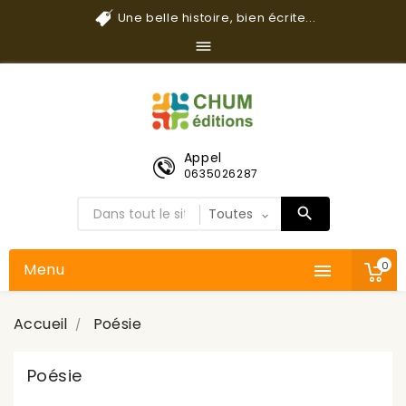
Une belle histoire, bien écrite...

Appel
0635026287
0
Menu

Accueil
Poésie
Poésie