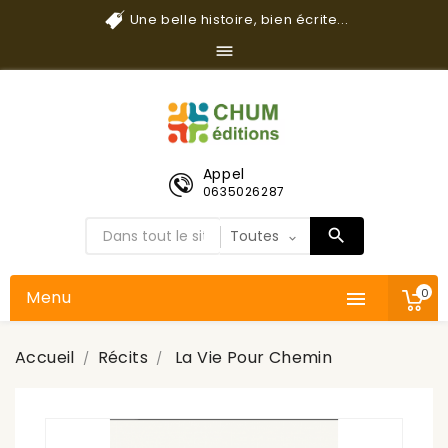
Une belle histoire, bien écrite...

Appel
0635026287
0
Menu

Accueil
Récits
La Vie Pour Chemin