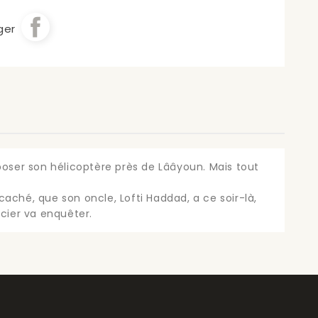
ger
poser son hélicoptère près de Lââyoun. Mais tout
aché, que son oncle, Lofti Haddad, a ce soir-là,
licier va enquêter.