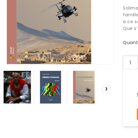
Solima
famill
a ce so
Que s’
Quant
›