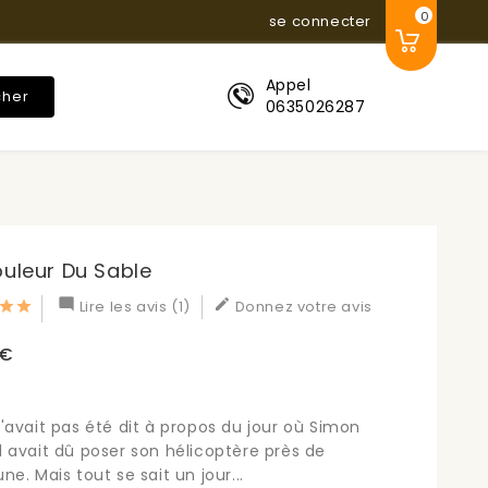
0
se connecter
Appel
cher
0635026287
ouleur Du Sable


Lire les avis (1)
Donnez votre avis
 €
'avait pas été dit à propos du jour où Simon
 avait dû poser son hélicoptère près de
ne. Mais tout se sait un jour...