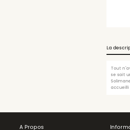
La descri
Tout n'a
se sait un
Solimane
accueilli
A Propos
Inform