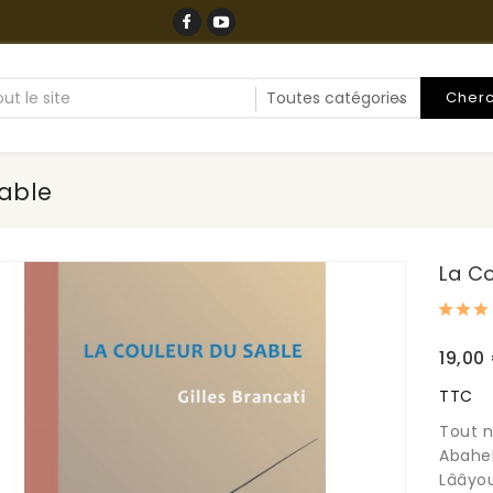
Cher
Sable
La C
19,00
TTC
Tout n
Abahel
Lââyou